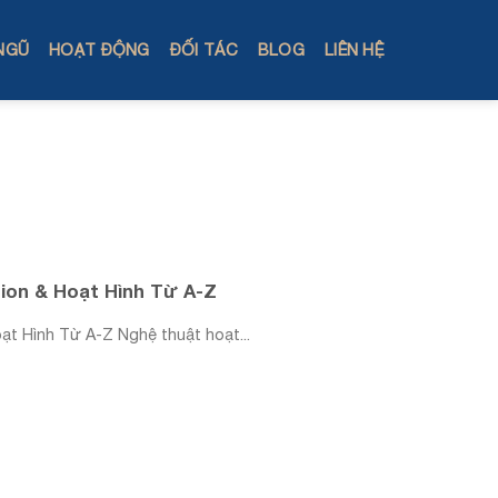
NGŨ
HOẠT ĐỘNG
ĐỐI TÁC
BLOG
LIÊN HỆ
ion & Hoạt Hình Từ A-Z
t Hình Từ A-Z Nghệ thuật hoạt...